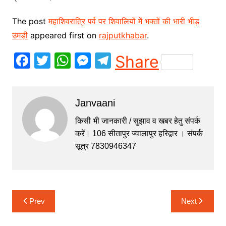
The post
महाशिवरात्रि पर्व पर शिवालियों में भक्तों की भारी भीड़
उमड़ी
appeared first on
rajputkhabar
.
F
T
W
M
T
Share
a
w
h
e
el
c
itt
at
s
e
Janvaani
e
er
s
s
gr
b
A
e
a
किसी भी जानकारी / सुझाव व खबर हेतु संपर्क
करें। 106 सीतापुर ज्वालापुर हरिद्वार । संपर्क
o
p
n
m
सूत्र 7830946347
o
p
g
k
er
Post
Prev
Next
navigation