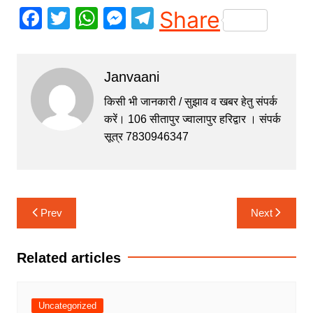
F
T
W
M
T
Share
a
w
h
e
el
c
itt
at
s
e
Janvaani
e
er
s
s
gr
b
A
e
a
किसी भी जानकारी / सुझाव व खबर हेतु संपर्क
करें। 106 सीतापुर ज्वालापुर हरिद्वार । संपर्क
o
p
n
m
सूत्र 7830946347
o
p
g
k
er
Post
Prev
Next
navigation
Related articles
Uncategorized