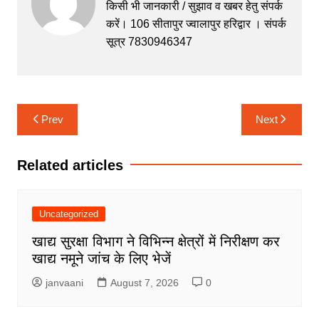
b
A
e
a
किसी भी जानकारी / सुझाव व खबर हेतु संपर्क
करें। 106 सीतापुर ज्वालापुर हरिद्वार । संपर्क
o
p
n
m
सूत्र 7830946347
o
p
g
k
er
Post
Prev
Next
navigation
Related articles
Uncategorized
खाद्य सुरक्षा विभाग ने विभिन्न क्षेत्रों में निरीक्षण कर
खाद्य नमूने जांच के लिए भेजें
janvaani
August 7, 2026
0