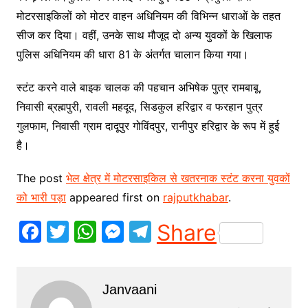
मोटरसाइकिलों को मोटर वाहन अधिनियम की विभिन्न धाराओं के तहत
सीज कर दिया। वहीं, उनके साथ मौजूद दो अन्य युवकों के खिलाफ
पुलिस अधिनियम की धारा 81 के अंतर्गत चालान किया गया।
स्टंट करने वाले बाइक चालक की पहचान अभिषेक पुत्र रामबाबू,
निवासी ब्रह्मपुरी, रावली महदूद, सिडकुल हरिद्वार व फरहान पुत्र
गुलफाम, निवासी ग्राम दादूपुर गोविंदपुर, रानीपुर हरिद्वार के रूप में हुई
है।
The post
भेल क्षेत्र में मोटरसाइकिल से खतरनाक स्टंट करना युवकों
को भारी पड़ा
appeared first on
rajputkhabar
.
F
T
W
M
T
Share
a
w
h
e
el
c
itt
at
s
e
Janvaani
e
er
s
s
gr