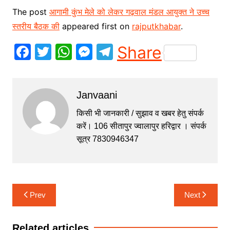
The post
आगामी कुंभ मेले को लेकर गढ़वाल मंडल आयुक्त ने उच्च
स्तरीय बैठक की
appeared first on
rajputkhabar
.
F
T
W
M
T
Share
a
w
h
e
el
c
itt
at
s
e
Janvaani
e
er
s
s
gr
b
A
e
a
किसी भी जानकारी / सुझाव व खबर हेतु संपर्क
करें। 106 सीतापुर ज्वालापुर हरिद्वार । संपर्क
o
p
n
m
सूत्र 7830946347
o
p
g
k
er
Post
Prev
Next
navigation
Related articles