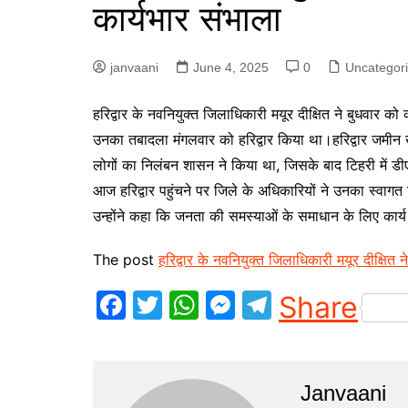
कार्यभार संभाला
p
g
r
e
a
janvaani
June 4, 2025
0
Uncategor
r
m
हरिद्वार के नवनियुक्त जिलाधिकारी मयूर दीक्षित ने बुधवार क
उनका तबादला मंगलवार को हरिद्वार किया था।हरिद्वार जमीन खरीद
लोगों का निलंबन शासन ने किया था, जिसके बाद टिहरी में डीएम
आज हरिद्वार पहुंचने पर जिले के अधिकारियों ने उनका स्वाग
उन्होंने कहा कि जनता की समस्याओं के समाधान के लिए कार्य 
The post
हरिद्वार के नवनियुक्त जिलाधिकारी मयूर दीक्षित 
F
T
W
M
T
Share
a
w
h
e
el
c
itt
at
s
e
e
er
s
s
gr
Janvaani