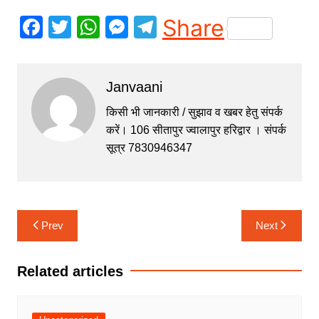
F
T
W
M
T
Share
a
w
h
e
el
c
itt
at
s
e
Janvaani
e
er
s
s
gr
b
A
e
a
किसी भी जानकारी / सुझाव व खबर हेतु संपर्क
करें। 106 सीतापुर ज्वालापुर हरिद्वार । संपर्क
o
p
n
m
सूत्र 7830946347
o
p
g
k
er
Post
Prev
Next
navigation
Related articles