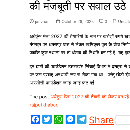
की मजबूती पर सवाल उठे
p
g
r
e
a
janvaani
October 26, 2025
0
Uncat
r
m
अर्धकुंभ मेला 2027 की तैयारियों के नाम पर करोड़ों रुपये 
गंगनहर पर अमरापुर घाट से लेकर ऋषिकुल पुल के बीच निर्माणाध
जबकि कुछ स्थानों पर तो धंसाव की स्थिति बन गई है।यह हाल 
इन घाटों की फाउंडेशन उत्तराखंड सिंचाई विभाग ने दशहरा से
पर जल प्रवाह अस्थायी रूप से रोका गया था। परंतु छोटी दीपा
आरसीसी फाउंडेशन जगह-जगह फट गई।
The post
अर्धकुंभ मेला 2027 की तैयारी को लेकर बन रह
rajputkhabar
.
F
T
W
M
T
Share
a
w
h
e
el