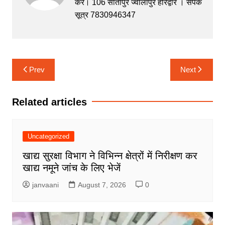
करें। 106 सीतापुर ज्वालापुर हरिद्वार । संपर्क
o
p
n
m
सूत्र 7830946347
o
p
g
k
er
Post
Prev
Next
navigation
Related articles
Uncategorized
खाद्य सुरक्षा विभाग ने विभिन्न क्षेत्रों में निरीक्षण कर
खाद्य नमूने जांच के लिए भेजें
janvaani
August 7, 2026
0