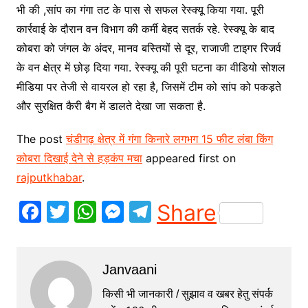
भी की ,सांप का गंगा तट के पास से सफल रेस्क्यू किया गया. पूरी
कार्रवाई के दौरान वन विभाग की कर्मी बेहद सतर्क रहे. रेस्क्यू के बाद
कोबरा को जंगल के अंदर, मानव बस्तियों से दूर, राजाजी टाइगर रिजर्व
के वन क्षेत्र में छोड़ दिया गया. रेस्क्यू की पूरी घटना का वीडियो सोशल
मीडिया पर तेजी से वायरल हो रहा है, जिसमें टीम को सांप को पकड़ते
और सुरक्षित कैरी बैग में डालते देखा जा सकता है.
The post
चंडीगढ़ क्षेत्र में गंगा किनारे लगभग 15 फीट लंबा किंग
कोबरा दिखाई देने से हड़कंप मचा
appeared first on
rajputkhabar
.
F
T
W
M
T
Share
a
w
h
e
el
c
itt
at
s
e
Janvaani
e
er
s
s
gr
b
A
e
a
किसी भी जानकारी / सुझाव व खबर हेतु संपर्क