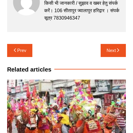
b
A
e
a
किसी भी जानकारी / सुझाव व खबर हेतु संपर्क
करें। 106 सीतापुर ज्वालापुर हरिद्वार । संपर्क
o
p
n
m
सूत्र 7830946347
o
p
g
k
er
Post
Prev
Next
navigation
Related articles