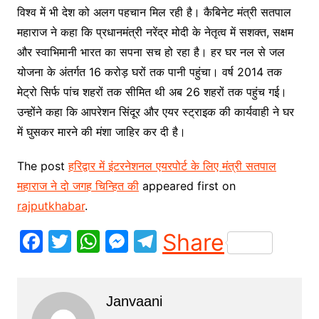
विश्व में भी देश को अलग पहचान मिल रही है। कैबिनेट मंत्री सतपाल
महाराज ने कहा कि प्रधानमंत्री नरेंद्र मोदी के नेतृत्व में सशक्त, सक्षम
और स्वाभिमानी भारत का सपना सच हो रहा है। हर घर नल से जल
योजना के अंतर्गत 16 करोड़ घरों तक पानी पहुंचा। वर्ष 2014 तक
मेट्रो सिर्फ पांच शहरों तक सीमित थी अब 26 शहरों तक पहुंच गई।
उन्होंने कहा कि आपरेशन सिंदूर और एयर स्ट्राइक की कार्यवाही ने घर
में घुसकर मारने की मंशा जाहिर कर दी है।
The post
हरिद्वार में इंटरनेशनल एयरपोर्ट के लिए मंत्री सतपाल
महाराज ने दो जगह चिन्हित की
appeared first on
rajputkhabar
.
F
T
W
M
T
Share
a
w
h
e
el
c
itt
at
s
e
Janvaani
e
er
s
s
gr