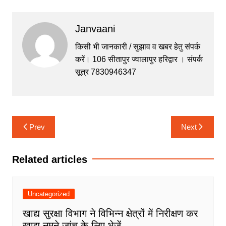
a
w
h
e
el
c
itt
at
s
e
Janvaani
e
er
s
s
gr
b
A
e
a
किसी भी जानकारी / सुझाव व खबर हेतु संपर्क
करें। 106 सीतापुर ज्वालापुर हरिद्वार । संपर्क
o
p
n
m
सूत्र 7830946347
o
p
g
k
er
Post
Prev
Next
navigation
Related articles
Uncategorized
खाद्य सुरक्षा विभाग ने विभिन्न क्षेत्रों में निरीक्षण कर
खाद्य नमूने जांच के लिए भेजें