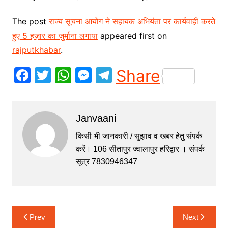
The post
राज्य सूचना आयोग ने सहायक अभियंता पर कार्यवाही करते
हुए 5 हज़ार का जुर्माना लगाया
appeared first on
rajputkhabar
.
F
T
W
M
T
Share
a
w
h
e
el
c
itt
at
s
e
Janvaani
e
er
s
s
gr
b
A
e
a
किसी भी जानकारी / सुझाव व खबर हेतु संपर्क
करें। 106 सीतापुर ज्वालापुर हरिद्वार । संपर्क
o
p
n
m
सूत्र 7830946347
o
p
g
k
er
Post
Prev
Next