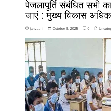
पेजलापूर्ति संबंधित सभी क
p
g
r
जाएं : मुख्य विकास अधिक
e
a
r
m
janvaani
October 8, 2025
0
Uncate