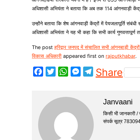
अधिशासी अभियंता ने बताया कि अब तक 114 आंगनवाड़ी केंद्रों म
उन्होंने बताया कि शेष आंगनवाड़ी केंद्रों में पेयजलापूर्ति स
अधिशासी अभियंता ने यह भी कहा कि सभी कार्य गुणवत्तापूर्ण त
The post
हरिद्वार जनपद में संचालित सभी आंगनबाड़ी केंद्रों
विकास अधिकारी
appeared first on
rajputkhabar
.
F
T
W
M
T
Share
a
w
h
e
el
c
itt
at
s
e
e
er
s
s
gr
Janvaani
b
A
e
a
किसी भी जानकारी / सु
o
p
n
m
संपर्क सूत्र 7830
o
p
g