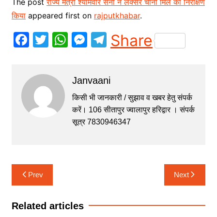
The post
राज्य मंत्री श्यामवीर सैनी ने लक्सर चीनी मिल का निरीक्षण
किया
appeared first on
rajputkhabar
.
F
T
W
M
T
Share
a
w
h
e
el
c
itt
at
s
e
Janvaani
e
er
s
s
gr
b
A
e
a
किसी भी जानकारी / सुझाव व खबर हेतु संपर्क
करें। 106 सीतापुर ज्वालापुर हरिद्वार । संपर्क
o
p
n
m
सूत्र 7830946347
o
p
g
k
er
Post
Prev
Next
navigation
Related articles