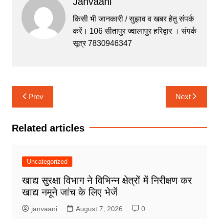
Janvaani
e
er
s
s
gr
b
A
e
a
किसी भी जानकारी / सुझाव व खबर हेतु संपर्क
करें। 106 सीतापुर ज्वालापुर हरिद्वार । संपर्क
o
p
n
m
सूत्र 7830946347
o
p
g
k
er
Post
Prev
Next
navigation
Related articles
Uncategorized
खाद्य सुरक्षा विभाग ने विभिन्न क्षेत्रों में निरीक्षण कर
खाद्य नमूने जांच के लिए भेजें
janvaani
August 7, 2026
0