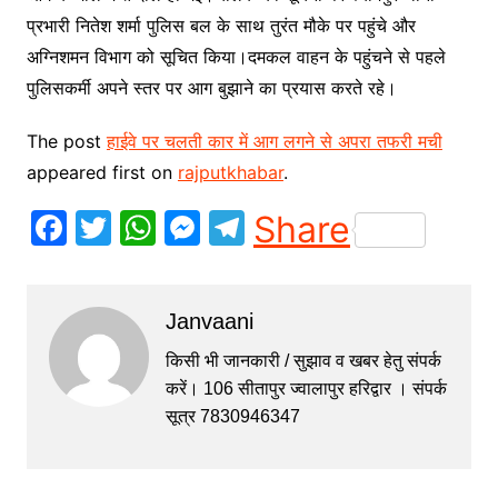
प्रभारी नितेश शर्मा पुलिस बल के साथ तुरंत मौके पर पहुंचे और
अग्निशमन विभाग को सूचित किया।दमकल वाहन के पहुंचने से पहले
पुलिसकर्मी अपने स्तर पर आग बुझाने का प्रयास करते रहे।
The post
हाईवे पर चलती कार में आग लगने से अपरा तफरी मची
appeared first on
rajputkhabar
.
F
T
W
M
T
Share
a
w
h
e
el
c
itt
at
s
e
Janvaani
e
er
s
s
gr
b
A
e
a
किसी भी जानकारी / सुझाव व खबर हेतु संपर्क
करें। 106 सीतापुर ज्वालापुर हरिद्वार । संपर्क
o
p
n
m
सूत्र 7830946347
o
p
g
k
er