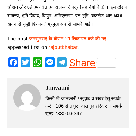
चौहान और एडीएम-वित्त एवं राजस्व दीपेंद्र सिंह नेगी ने की। इस दौरान
राजस्व, भूमि विवाद, विद्युत, अतिक्रमण, वन भूमि, चकरोड और अवैध
खनन से जुड़ी शिकायतें प्रमुख रूप से सामने आईं।
The post
जनसुनवाई के दौरान 21 शिकायत दर्ज की गई
appeared first on
rajputkhabar
.
F
T
W
M
T
Share
a
w
h
e
el
c
itt
at
s
e
Janvaani
e
er
s
s
gr
b
A
e
a
किसी भी जानकारी / सुझाव व खबर हेतु संपर्क
करें। 106 सीतापुर ज्वालापुर हरिद्वार । संपर्क
o
p
n
m
सूत्र 7830946347
o
p
g
k
er