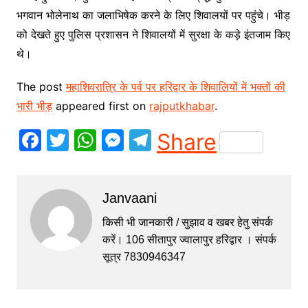
भगवान भोलेनाथ का जलाभिषेक करने के लिए शिवालयों पर पहुंचे। भीड़
को देखते हुए पुलिस प्रशासन ने शिवालयों में सुरक्षा के कड़े इंतजाम किए
थे।
The post
महाशिवरात्रि के पर्व पर हरिद्वार के शिवालियों में भक्तों की
भारी भीड़
appeared first on
rajputkhabar
.
F
T
W
M
T
Share
a
w
h
e
el
c
itt
at
s
e
Janvaani
e
er
s
s
gr
b
A
e
a
किसी भी जानकारी / सुझाव व खबर हेतु संपर्क
करें। 106 सीतापुर ज्वालापुर हरिद्वार । संपर्क
o
p
n
m
सूत्र 7830946347
o
p
g
k
er