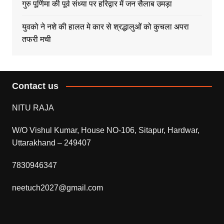
गुरु पूर्णिमा की पूर्व संध्या पर हरिद्वार में जन सैलाब उमड़ा
युवको ने नशे की हालत मे कार से श्रद्धालुओं को कुचला अपरा
तफरी मची
Contact us
NITU RAJA
W/O Vishul Kumar, House NO-106, Sitapur, Hardwar,
Uttarakhand – 249407
7830946347
neetuch2027@gmail.com