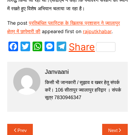
में रखते हुए विशेष अभियान चलाया जा रहा है।
The post
प्रतिबंधित प्लास्टिक के खिलाफ प्रशासन ने ज्वालापुर
क्षेत्र में छापेमारी की
appeared first on
rajputkhabar
.
F
T
W
M
T
Share
a
w
h
e
el
c
itt
at
s
e
Janvaani
e
er
s
s
gr
b
A
e
a
किसी भी जानकारी / सुझाव व खबर हेतु संपर्क
करें। 106 सीतापुर ज्वालापुर हरिद्वार । संपर्क
o
p
n
m
सूत्र 7830946347
o
p
g
k
er
Post
Prev
Next