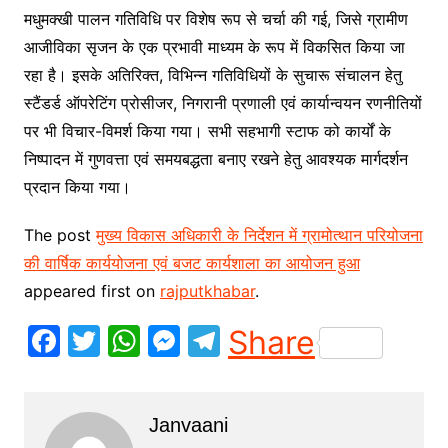
मधुमक्खी पालन गतिविधि पर विशेष रूप से चर्चा की गई, जिसे ग्रामीण
आजीविका सृजन के एक प्रभावी माध्यम के रूप में विकसित किया जा
रहा है। इसके अतिरिक्त, विभिन्न गतिविधियों के सुचारू संचालन हेतु
स्टैंडर्ड ऑपरेटिंग प्रोसीजर, निगरानी प्रणाली एवं कार्यान्वयन रणनीतियों
पर भी विचार-विमर्श किया गया। सभी सहभागी स्टाफ को कार्यों के
निष्पादन में गुणवत्ता एवं समयबद्धता बनाए रखने हेतु आवश्यक मार्गदर्शन
प्रदान किया गया।
The post
मुख्य विकास अधिकारी के निर्देशन में ग्रामोत्थान परियोजना
की वार्षिक कार्ययोजना एवं बजट कार्यशाला का आयोजन हुआ
appeared first on
rajputkhabar
.
F
T
W
M
T
Share
a
w
h
e
el
c
itt
at
s
e
Janvaani
e
er
s
s
gr