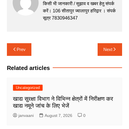
b
A
e
a
किसी भी जानकारी / सुझाव व खबर हेतु संपर्क
करें। 106 सीतापुर ज्वालापुर हरिद्वार । संपर्क
o
p
n
m
सूत्र 7830946347
o
p
g
k
er
Post
Prev
Next
navigation
Related articles
Uncategorized
खाद्य सुरक्षा विभाग ने विभिन्न क्षेत्रों में निरीक्षण कर
खाद्य नमूने जांच के लिए भेजें
janvaani
August 7, 2026
0