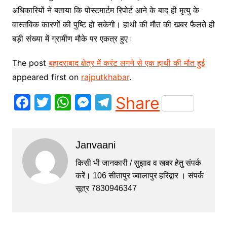
अधिकारियों ने बताया कि पोस्टमार्टम रिपोर्ट आने के बाद ही मृत्यु के
वास्तविक कारणों की पुष्टि हो सकेगी। हाथी की मौत की खबर फैलते ही
बड़ी संख्या में ग्रामीण मौके पर एकत्र हुए।
The post
बहादराबाद क्षेत्र में करंट लगने से एक हाथी की मौत हुई
appeared first on
rajputkhabar
.
F
T
W
M
T
Share
a
w
h
e
el
c
itt
at
s
e
Janvaani
e
er
s
s
gr
b
A
e
a
किसी भी जानकारी / सुझाव व खबर हेतु संपर्क
करें। 106 सीतापुर ज्वालापुर हरिद्वार । संपर्क
o
p
n
m
सूत्र 7830946347
o
p
g
k
er