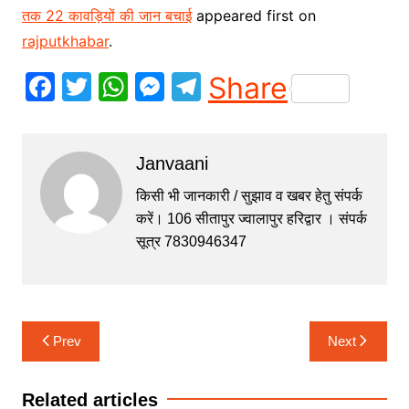
तक 22 कावड़ियों की जान बचाई
appeared first on
rajputkhabar
.
F
T
W
M
T
Share
a
w
h
e
el
c
itt
at
s
e
Janvaani
e
er
s
s
gr
b
A
e
a
किसी भी जानकारी / सुझाव व खबर हेतु संपर्क
करें। 106 सीतापुर ज्वालापुर हरिद्वार । संपर्क
o
p
n
m
सूत्र 7830946347
o
p
g
k
er
Post
Prev
Next
navigation
Related articles