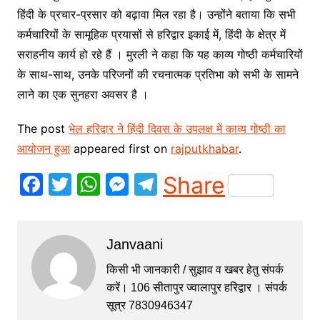
हिंदी के प्रचार-प्रसार को बढ़ावा मिल रहा है। उन्होंने बताया कि सभी
कर्मचारियों के सामूहिक प्रयासों से हरिद्वार इकाई में, हिंदी के क्षेत्र में
सराहनीय कार्य हो रहे हैं । मुरली ने कहा कि यह काव्य गोष्ठी कर्मचारियों
के साथ-साथ, उनके परिजनों की रचनात्मक प्रतिभा को सभी के सामने
लाने का एक सुनहरा अवसर है ।
The post
भेल हरिद्वार ने हिंदी दिवस के उपलक्ष में काव्य गोष्ठी का
आयोजन हुआ
appeared first on
rajputkhabar
.
F
T
W
M
T
Share
a
w
h
e
el
c
itt
at
s
e
Janvaani
e
er
s
s
gr
b
A
e
a
किसी भी जानकारी / सुझाव व खबर हेतु संपर्क
करें। 106 सीतापुर ज्वालापुर हरिद्वार । संपर्क
o
p
n
m
सूत्र 7830946347