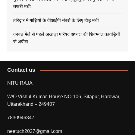
तफरी मची
हरिद्वार में गाड़ियों के वीआईपी नंबरों के लिए होड़ मची
कावड़ मेले से पहले अखाड़ा परिषद अध्यक्ष की शिवभक्त कावड़ियों
से अपील
Contact us
NITU RAJA
W/O Vishul Kumar, House NO-106, Sitapur, Hardwar,
Uttarakhand – 249407
7830946347
neetuch2027@gmail.com