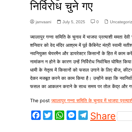
निर्विरोध चुने गए
p
g
r
e
a
janvaani
July 5, 2025
0
Uncategori
r
m
ज्वालापुर गन्ना समिति के चुनाव में भाजपा प्रत्याशी ममता देव
शनिवार को वेद मंदिर आश्रम में पूर्व कैबिनेट मंत्री स्वामी यती
नवनियुक्त चेयरमैन और डायरेक्टर किसानों के हित में काम क
नामांकन न होने के कारण उन्हें निर्विरोध निर्वाचित घोषित किया
धामी के नेतृत्व में किसानों को फसल उगाने के लिए बीज, की
देकर मजबूत करने का काम किया है। उन्होंने कहा कि नवनिर्व
फसल का आकलन कराने के साथ समय पर तोल केंद्र और गन्ना
The post
ज्वालापुर गन्ना समिति के चुनाव में भाजपा प्रत्याश
F
T
W
M
T
Share
a
w
h
e
el