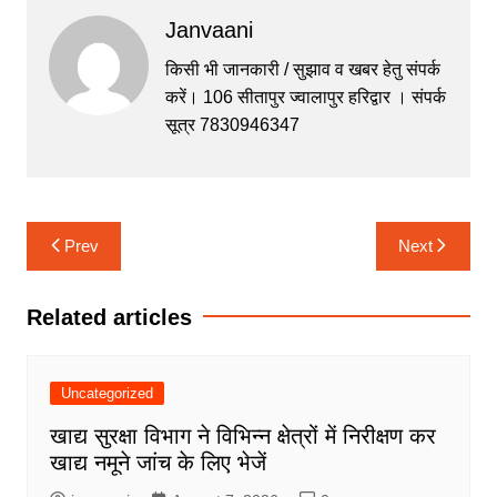
c
itt
at
s
e
Janvaani
e
er
s
s
gr
b
A
e
a
किसी भी जानकारी / सुझाव व खबर हेतु संपर्क
करें। 106 सीतापुर ज्वालापुर हरिद्वार । संपर्क
o
p
n
m
सूत्र 7830946347
o
p
g
k
er
Post
Prev
Next
navigation
Related articles
Uncategorized
खाद्य सुरक्षा विभाग ने विभिन्न क्षेत्रों में निरीक्षण कर
खाद्य नमूने जांच के लिए भेजें