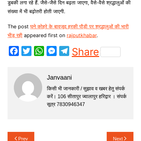
डुबकी लगा रहे हैं. जैसे-जैसे दिन बढ़ता जाएगा, वैसे-वैसे श्रद्धालुओं की
संख्या में भी बढ़ोतरी होती जाएगी.
The post
घने कोहरे के बावजूद हरकी पौड़ी पर श्रद्धालुओं की भारी
भीड़ रही
appeared first on
rajputkhabar
.
F
T
W
M
T
Share
a
w
h
e
el
c
itt
at
s
e
Janvaani
e
er
s
s
gr
b
A
e
a
किसी भी जानकारी / सुझाव व खबर हेतु संपर्क
करें। 106 सीतापुर ज्वालापुर हरिद्वार । संपर्क
o
p
n
m
सूत्र 7830946347
o
p
g
k
er
Post
Prev
Next