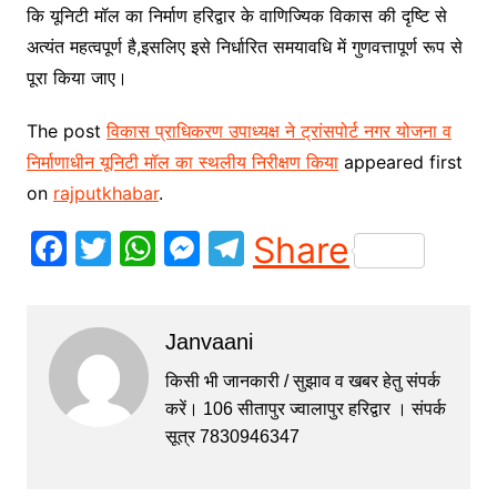
कि यूनिटी मॉल का निर्माण हरिद्वार के वाणिज्यिक विकास की दृष्टि से
अत्यंत महत्वपूर्ण है,इसलिए इसे निर्धारित समयावधि में गुणवत्तापूर्ण रूप से
पूरा किया जाए।
The post
विकास प्राधिकरण उपाध्यक्ष ने ट्रांसपोर्ट नगर योजना व
निर्माणाधीन यूनिटी मॉल का स्थलीय निरीक्षण किया
appeared first
on
rajputkhabar
.
F
T
W
M
T
Share
a
w
h
e
el
c
itt
at
s
e
Janvaani
e
er
s
s
gr
b
A
e
a
किसी भी जानकारी / सुझाव व खबर हेतु संपर्क
करें। 106 सीतापुर ज्वालापुर हरिद्वार । संपर्क
o
p
n
m
सूत्र 7830946347
o
p
g
k
er