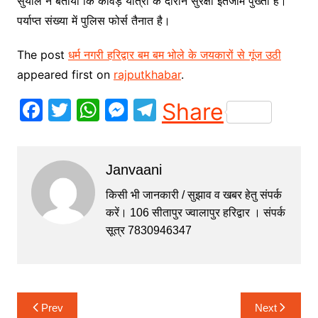
सुयाल ने बताया कि कांवड़ यात्रा के दौरान सुरक्षा इंतजाम पुख्ता है।
पर्याप्त संख्या में पुलिस फोर्स तैनात है।
The post
धर्म नगरी हरिद्वार बम बम भोले के जयकारों से गूंज उठी
appeared first on
rajputkhabar
.
F
T
W
M
T
Share
a
w
h
e
el
c
itt
at
s
e
Janvaani
e
er
s
s
gr
b
A
e
a
किसी भी जानकारी / सुझाव व खबर हेतु संपर्क
करें। 106 सीतापुर ज्वालापुर हरिद्वार । संपर्क
o
p
n
m
सूत्र 7830946347
o
p
g
k
er
Post
Prev
Next