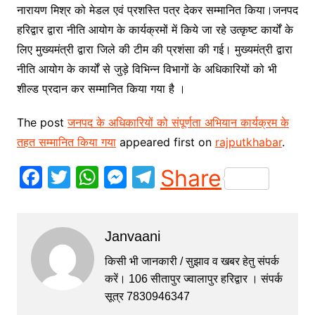
नारायण मिश्र को मेडल एवं प्रशस्ति पत्र देकर सम्मानित किया।जनपद
हरिद्वार द्वारा नीति आयोग के कार्यक्रमों में किये जा रहे उत्कृष्ट कार्यों के
लिए मुख्यमंत्री द्वारा जिले की टीम की प्रशंसा की गई। मुख्यमंत्री द्वारा
नीति आयोग के कार्यों से जुड़े विभिन्न विभागों के अधिकारियों को भी
शील्ड प्रदान कर सम्मानित किया गया है ।
The post
जनपद के अधिकारियों को संपूर्णता अभियान कार्यक्रम के
तहत सम्मानित किया गया
appeared first on
rajputkhabar
.
F
T
W
M
T
Share
a
w
h
e
el
c
itt
at
s
e
Janvaani
e
er
s
s
gr
b
A
e
a
किसी भी जानकारी / सुझाव व खबर हेतु संपर्क
करें। 106 सीतापुर ज्वालापुर हरिद्वार । संपर्क
o
p
n
m
सूत्र 7830946347
o
p
g