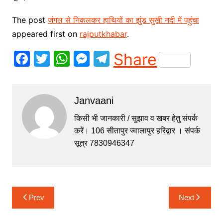
The post
जंगल से निकलकर हाथियों का झुंड सुखी नदी में पहुंचा
appeared first on
rajputkhabar
.
F
T
W
M
T
Share
a
w
h
e
el
c
itt
at
s
e
Janvaani
e
er
s
s
gr
b
A
e
a
किसी भी जानकारी / सुझाव व खबर हेतु संपर्क
करें। 106 सीतापुर ज्वालापुर हरिद्वार । संपर्क
o
p
n
m
सूत्र 7830946347
o
p
g
k
er
Post
Prev
Next
navigation