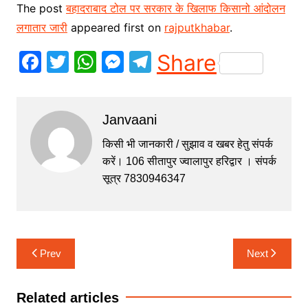
The post
बहादराबाद टोल पर सरकार के खिलाफ किसानो आंदोलन
लगातार जारी
appeared first on
rajputkhabar
.
F
T
W
M
T
Share
a
w
h
e
el
c
itt
at
s
e
Janvaani
e
er
s
s
gr
b
A
e
a
किसी भी जानकारी / सुझाव व खबर हेतु संपर्क
करें। 106 सीतापुर ज्वालापुर हरिद्वार । संपर्क
o
p
n
m
सूत्र 7830946347
o
p
g
k
er
Post
Prev
Next
navigation
Related articles