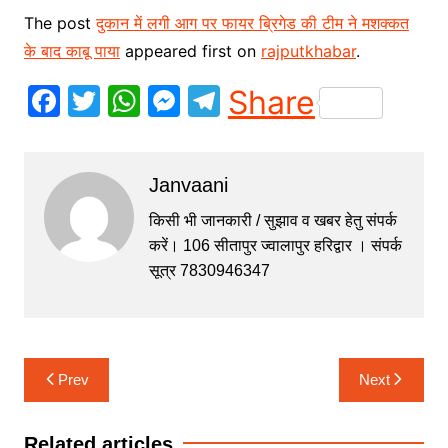
The post
दुकान में लगी आग पर फायर ब्रिगेड की टीम ने मशक्कत
के बाद काबू पाया
appeared first on
rajputkhabar
.
F
T
W
M
T
Share
a
w
h
e
el
c
itt
at
s
e
Janvaani
e
er
s
s
gr
b
A
e
a
किसी भी जानकारी / सुझाव व खबर हेतु संपर्क
करें। 106 सीतापुर ज्वालापुर हरिद्वार । संपर्क
o
p
n
m
सूत्र 7830946347
o
p
g
k
er
Post
Prev
Next
navigation
Related articles