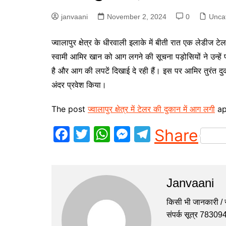
p
g
r
janvaani
November 2, 2024
0
Unca
e
a
ज्वालापुर क्षेत्र के धीरवाली इलाके में बीती रात एक लेड
r
m
स्वामी आमिर खान को आग लगने की सूचना पड़ोसियों ने उन्हे
है और आग की लपटें दिखाई दे रही हैं। इस पर आमिर तुरंत दु
अंदर प्रवेश किया।
The post
ज्वालापुर क्षेत्र में टेलर की दुकान में आग लगी
ap
F
T
W
M
T
Share
a
w
h
e
el
c
itt
at
s
e
e
er
s
s
gr
Janvaani
b
A
e
a
किसी भी जानकारी / सु
o
p
n
m
संपर्क सूत्र 7830