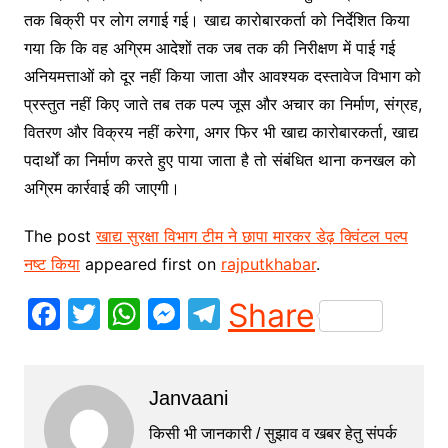
तक बिक्री पर लोग लगाई गई। खाद्य कारोबारकर्ता को निर्देशित किया
गया कि कि वह अग्रिम आदेशों तक जब तक की निरीक्षण में पाई गई
अनियमत्ताओं को दूर नहीं किया जाता और आवश्यक दस्तावेज विभाग को
प्रस्तुत नहीं किए जाते तब तक पल्प जूस और अचार का निर्माण, संग्रह,
वितरण और विक्रय नहीं करेगा, अगर फिर भी खाद्य कारोबारकर्ता, खाद्य
पदार्थों का निर्माण करते हुए पाया जाता है तो संबंधित थाना कनखल को
अग्रिम कार्रवाई की जाएगी।
The post
खाद्य सुरक्षा विभाग टीम ने छापा मारकर डेढ़ क्विंटल पल्प
नष्ट किया
appeared first on
rajputkhabar
.
F
T
W
M
T
Share
a
w
h
e
el
c
itt
at
s
e
Janvaani
e
er
s
s
gr
b
A
e
a
किसी भी जानकारी / सुझाव व खबर हेतु संपर्क