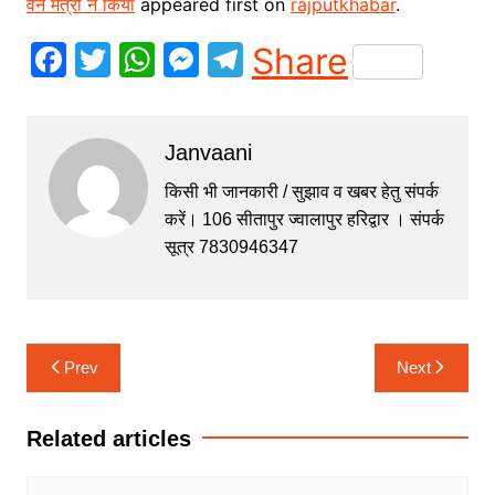
वन मंत्री ने किया
appeared first on
rajputkhabar
.
F
T
W
M
T
Share
a
w
h
e
el
c
itt
at
s
e
Janvaani
e
er
s
s
gr
b
A
e
a
किसी भी जानकारी / सुझाव व खबर हेतु संपर्क
करें। 106 सीतापुर ज्वालापुर हरिद्वार । संपर्क
o
p
n
m
सूत्र 7830946347
o
p
g
k
er
Post
Prev
Next
navigation
Related articles