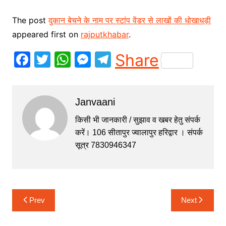
The post
दुकान बेचने के नाम पर स्टांप वेंडर से लाखों की धोखाधड़ी
appeared first on
rajputkhabar
.
F
T
W
M
T
Share
a
w
h
e
el
c
itt
at
s
e
Janvaani
e
er
s
s
gr
b
A
e
a
किसी भी जानकारी / सुझाव व खबर हेतु संपर्क
करें। 106 सीतापुर ज्वालापुर हरिद्वार । संपर्क
o
p
n
m
सूत्र 7830946347
o
p
g
k
er
Post
Prev
Next
navigation