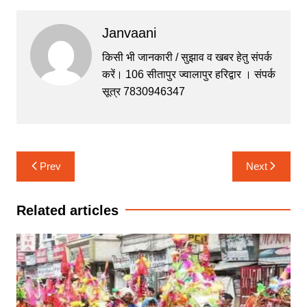
c
itt
at
s
e
Janvaani
e
er
s
s
gr
b
A
e
a
किसी भी जानकारी / सुझाव व खबर हेतु संपर्क
करें। 106 सीतापुर ज्वालापुर हरिद्वार । संपर्क
o
p
n
m
सूत्र 7830946347
o
p
g
k
er
Post
Prev
Next
navigation
Related articles