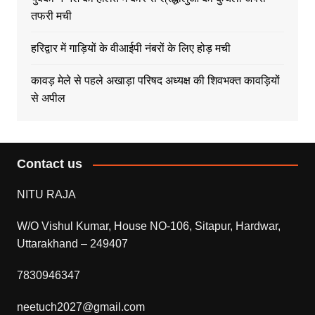
तफरी मची
हरिद्वार में गाड़ियों के वीआईपी नंबरों के लिए होड़ मची
कावड़ मेले से पहले अखाड़ा परिषद अध्यक्ष की शिवभक्त कावड़ियों
से अपील
Contact us
NITU RAJA
W/O Vishul Kumar, House NO-106, Sitapur, Hardwar,
Uttarakhand – 249407
7830946347
neetuch2027@gmail.com