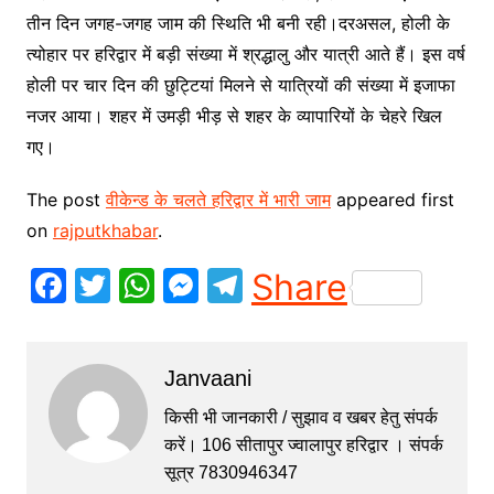
तीन दिन जगह-जगह जाम की स्थिति भी बनी रही।दरअसल, होली के
त्योहार पर हरिद्वार में बड़ी संख्या में श्रद्धालु और यात्री आते हैं। इस वर्ष
होली पर चार दिन की छुट्टियां मिलने से यात्रियों की संख्या में इजाफा
नजर आया। शहर में उमड़ी भीड़ से शहर के व्यापारियों के चेहरे खिल
गए।
The post
वीकेन्ड के चलते हरिद्वार में भारी जाम
appeared first
on
rajputkhabar
.
F
T
W
M
T
Share
a
w
h
e
el
c
itt
at
s
e
Janvaani
e
er
s
s
gr
b
A
e
a
किसी भी जानकारी / सुझाव व खबर हेतु संपर्क
करें। 106 सीतापुर ज्वालापुर हरिद्वार । संपर्क
o
p
n
m
सूत्र 7830946347