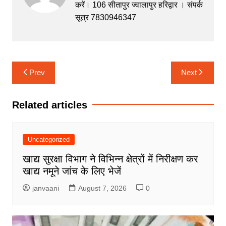
करें। 106 सीतापुर ज्वालापुर हरिद्वार । संपर्क
o
p
n
m
सूत्र 7830946347
o
p
g
k
er
Post
Prev
Next
navigation
Related articles
Uncategorized
खाद्य सुरक्षा विभाग ने विभिन्न क्षेत्रों में निरीक्षण कर
खाद्य नमूने जांच के लिए भेजें
janvaani
August 7, 2026
0