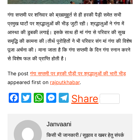
गंगा सप्तमी पर शनिवार को ब्रह्ममुहूर्त से ही हरकी पैड़ी समेत सभी
प्रमुख घाटों पर श्रद्धालुओं की भीड़ जुटी रही। श्रद्धालुओं ने गंगा में
आस्था की डुबकी लगाई। इसके साथ ही मां गंगा से परिवार की सुख
समृद्धि की कामना की।तीर्थ पुरोहितों ने भी परिवार संग मां गंगा की विशेष
पूजा अर्चना की। माना जाता है कि गंगा सप्तमी के दिन गंगा स्नान करने
से विशेष फल की प्राप्ति होती है।
The post
गंगा सप्तमी पर हरकी पौड़ी पर श्रद्धालुओं की भारी भीड़
appeared first on
rajputkhabar
.
F
T
W
M
T
Share
a
w
h
e
el
c
itt
at
s
e
Janvaani
e
er
s
s
gr
b
A
e
a
किसी भी जानकारी / सुझाव व खबर हेतु संपर्क