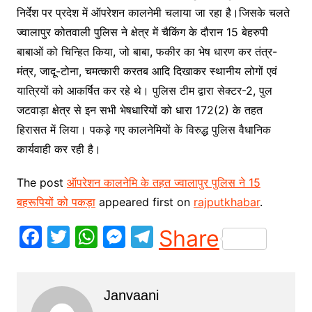
निर्देश पर प्रदेश में ऑपरेशन कालनेमी चलाया जा रहा है।जिसके चलते
ज्वालापुर कोतवाली पुलिस ने क्षेत्र में चैकिंग के दौरान 15 बेहरुपी
बाबाओं को चिन्हित किया, जो बाबा, फकीर का भेष धारण कर तंत्र-
मंत्र, जादू-टोना, चमत्कारी करतब आदि दिखाकर स्थानीय लोगों एवं
यात्रियों को आकर्षित कर रहे थे। पुलिस टीम द्वारा सेक्टर-2, पुल
जटवाड़ा क्षेत्र से इन सभी भेषधारियों को धारा 172(2) के तहत
हिरासत में लिया। पकड़े गए कालनेमियों के विरुद्ध पुलिस वैधानिक
कार्यवाही कर रही है।
The post
ऑपरेशन कालनेमि के तहत ज्वालापुर पुलिस ने 15
बहरूपियों को पकड़ा
appeared first on
rajputkhabar
.
F
T
W
M
T
Share
a
w
h
e
el
c
itt
at
s
e
Janvaani
e
er
s
s
gr