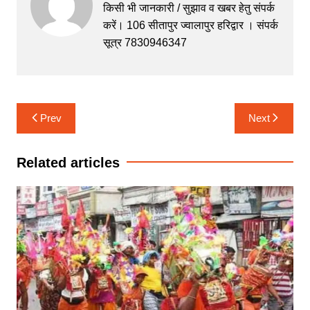
b
A
e
a
किसी भी जानकारी / सुझाव व खबर हेतु संपर्क
करें। 106 सीतापुर ज्वालापुर हरिद्वार । संपर्क
o
p
n
m
सूत्र 7830946347
o
p
g
k
er
Post
Prev
Next
navigation
Related articles