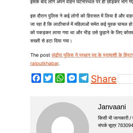
इसके बाद लोग अपने वाहन घटनास्थल पर ही छोड़कर भाग ग
इस दौरान पुलिस ने कई लोगों को हिरासत में लिया है और वाह
जा रहा है कि लाठीचार्ज में महिलाओं समेत कई युवक घायल हो 
को पकड़कर लाया गया था और भीड़ उसे छुड़ाने के लिए कोतवा
सख्ती से हटा दिया गया।
The post
लंढौरा पुलिस ने प्रधान पद के प्रत्याशी के हिस्ट
rajputkhabar
.
F
T
W
M
T
Share
a
w
h
e
el
c
itt
at
s
e
e
er
s
s
gr
Janvaani
b
A
e
a
किसी भी जानकारी / सु
o
p
n
m
संपर्क सूत्र 7830