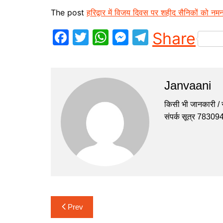
The post
हरिद्वार में विजय दिवस पर शहीद सैनिकों को नम
F
T
W
M
T
Share
a
w
h
e
el
c
itt
at
s
e
e
er
s
s
gr
Janvaani
b
A
e
a
किसी भी जानकारी / सु
o
p
n
m
संपर्क सूत्र 7830
o
p
g
k
er
Post
Prev