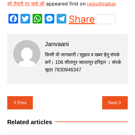
की तैयारी पर चर्चा की
appeared first on
rajputkhabar
.
F
T
W
M
T
Share
a
w
h
e
el
c
itt
at
s
e
Janvaani
e
er
s
s
gr
b
A
e
a
किसी भी जानकारी / सुझाव व खबर हेतु संपर्क
करें। 106 सीतापुर ज्वालापुर हरिद्वार । संपर्क
o
p
n
m
सूत्र 7830946347
o
p
g
k
er
Post
Prev
Next
navigation
Related articles