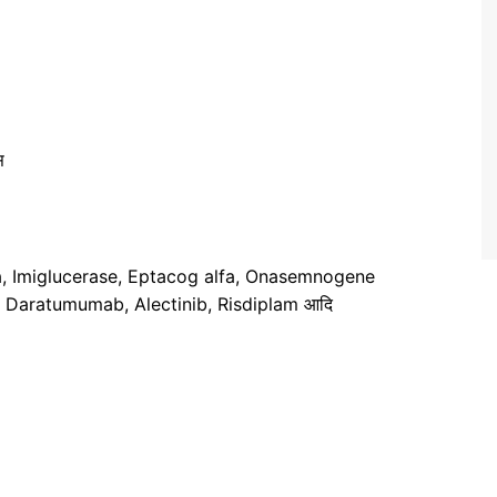
स
Beta, Imiglucerase, Eptacog alfa, Onasemnogene
 Daratumumab, Alectinib, Risdiplam आदि