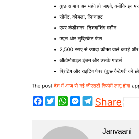
कुछ सामान अब महंगे हो जाएंगे, क्योंकि इन 
सीमेंट, कोयला, लिग्नाइट
एयर कंडीशनर, डिशवॉशिंग मशीन
फ्यूल और लुब्रिकेंट पंप्स
2,500 रुपए से ज्यादा कीमत वाले कपड़े 
ऑटोमोबाइल इंजन और उसके पार्ट्स
प्रिंटिंग और राइटिंग पेपर (कुछ कैटेगरी को छ
The post
देश में आज से नई जीएसटी रिफॉर्म लागू होगा
app
F
T
W
M
T
Share
a
w
h
e
el
c
itt
at
s
e
e
er
s
s
gr
Janvaani