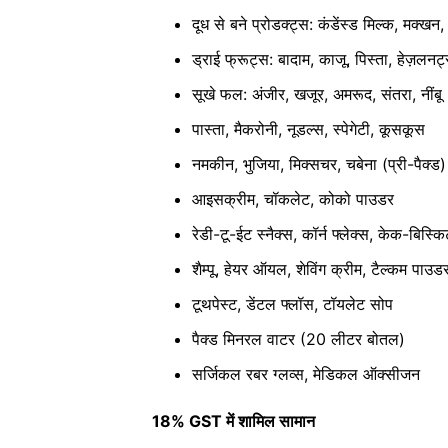
दूध से बने प्रोडक्ट्स: कंडेंस्ड मिल्क, मक्खन,
ड्राई फ्रूट्स: बादाम, काजू, पिस्ता, हेज़लनट
सूखे फल: अंजीर, खजूर, अमरूद, संतरा, नींबू
पास्ता, मैकरोनी, नूडल्स, स्पेगेटी, कूसकूस
नमकीन, भुजिया, मिक्सचर, चबेना (प्री-पैक्ड)
आइसक्रीम, चॉकलेट, कोको पाउडर
रेडी-टू-ईट स्नैक्स, कॉर्न फ्लेक्स, केक-बिस्क
शैम्पू, हेयर ऑयल, शेविंग क्रीम, टैल्कम पाउड
टूथपेस्ट, डेंटल फ्लॉस, टॉयलेट सोप
पैक्ड मिनरल वाटर (20 लीटर बोतल)
सर्जिकल रबर ग्लव्स, मेडिकल ऑक्सीजन
18% GST में शामिल सामान