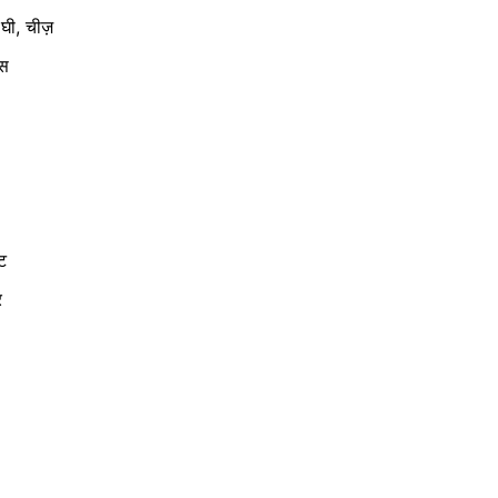
 घी, चीज़
्स
िट
र