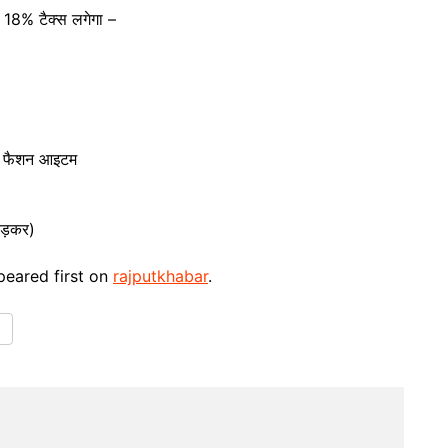
पर 18% टैक्स लगेगा –
और फैशन आइटम
ोड़कर)
eared first on
rajputkhabar
.