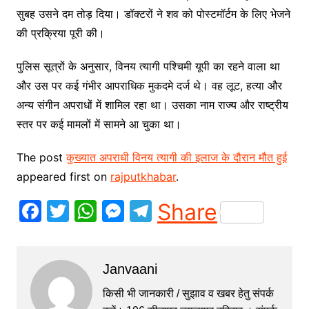
सुबह उसने दम तोड़ दिया। डॉक्टरों ने शव को पोस्टमॉर्टम के लिए भेजने
की प्रक्रिया पूरी की।
पुलिस सूत्रों के अनुसार, विनय त्यागी पश्चिमी यूपी का रहने वाला था
और उस पर कई गंभीर आपराधिक मुकदमे दर्ज थे। वह लूट, हत्या और
अन्य संगीन अपराधों में शामिल रहा था। उसका नाम राज्य और राष्ट्रीय
स्तर पर कई मामलों में सामने आ चुका था।
The post
कुख्यात अपराधी विनय त्यागी की इलाज के दौरान मौत हुई
appeared first on
rajputkhabar
.
F
T
W
M
T
Share
a
w
h
e
el
c
itt
at
s
e
Janvaani
e
er
s
s
gr
b
A
e
a
किसी भी जानकारी / सुझाव व खबर हेतु संपर्क