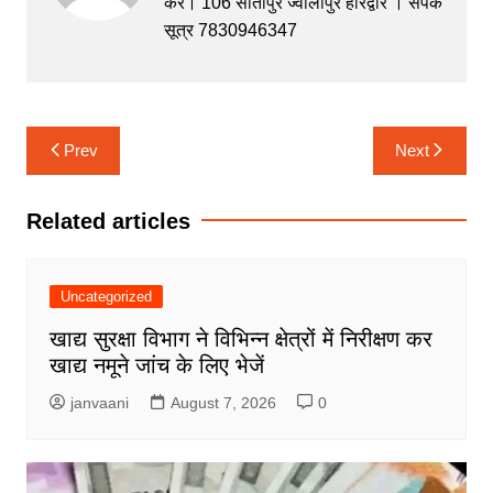
करें। 106 सीतापुर ज्वालापुर हरिद्वार । संपर्क
o
p
n
m
सूत्र 7830946347
o
p
g
k
er
Post
Prev
Next
navigation
Related articles
Uncategorized
खाद्य सुरक्षा विभाग ने विभिन्न क्षेत्रों में निरीक्षण कर
खाद्य नमूने जांच के लिए भेजें
janvaani
August 7, 2026
0