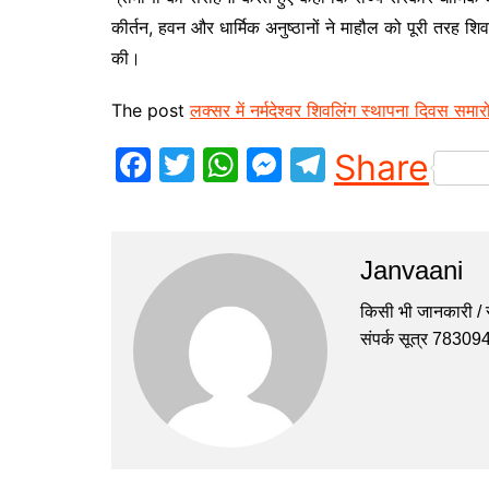
कीर्तन, हवन और धार्मिक अनुष्ठानों ने माहौल को पूरी तरह शि
की।
The post
लक्सर में नर्मदेश्वर शिवलिंग स्थापना दिवस समा
F
T
W
M
T
Share
a
w
h
e
el
c
itt
at
s
e
e
er
s
s
gr
Janvaani
b
A
e
a
किसी भी जानकारी / सु
o
p
n
m
संपर्क सूत्र 7830
o
p
g
k
er