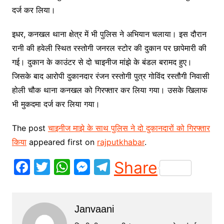
दर्ज कर लिया।
इधर, कनखल थाना क्षेत्र में भी पुलिस ने अभियान चलाया। इस दौरान
रानी की हवेली स्थित रस्तोगी जनरल स्टोर की दुकान पर छापेमारी की
गई। दुकान के काउंटर से दो चाइनीज मांझे के बंडल बरामद हुए।
जिसके बाद आरोपी दुकानदार रंजन रस्तोगी पुत्र गोविंद रस्तौगी निवासी
होली चौक थाना कनखल को गिरफ्तार कर लिया गया। उसके खिलाफ
भी मुकदमा दर्ज कर लिया गया।
The post
चाइनीज माझे के साथ पुलिस ने दो दुकानदारों को गिरफ्तार
किया
appeared first on
rajputkhabar
.
F
T
W
M
T
Share
a
w
h
e
el
c
itt
at
s
e
Janvaani
e
er
s
s
gr