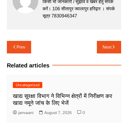
b
A
e
a
किसी भी जानकारी / सुझाव व खबर हेतु संपर्क
करें। 106 सीतापुर ज्वालापुर हरिद्वार । संपर्क
o
p
n
m
सूत्र 7830946347
o
p
g
k
er
Post
Prev
Next
navigation
Related articles
Uncategorized
खाद्य सुरक्षा विभाग ने विभिन्न क्षेत्रों में निरीक्षण कर
खाद्य नमूने जांच के लिए भेजें
janvaani
August 7, 2026
0