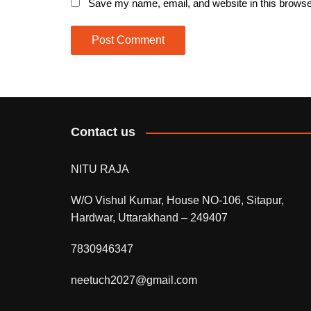
Save my name, email, and website in this browse
Contact us
NITU RAJA
W/O Vishul Kumar, House NO-106, Sitapur,
Hardwar, Uttarakhand – 249407
7830946347
neetuch2027@gmail.com