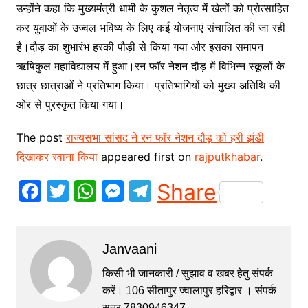
उन्होंने कहा कि मुख्यमंत्री धामी के कुशल नेतृत्व में खेलों को प्रोत्साहित
कर युवाओं के उज्वल भविष्य के लिए कई योजनाएं संचालित की जा रही
है।दौड़ का शुभारंभ हरकी पौड़ी से किया गया और इसका समापन
ऋषिकुल महाविद्यालय में हुआ।रन फॉर नेशन दौड़ में विभिन्न स्कूलों के
छात्र छात्राओं ने प्रतिभाग किया। प्रतिभागियों को मुख्य अतिथि की
ओर से पुरस्कृत किया गया।
The post
राज्यसभा सांसद ने रन फॉर नेशन दौड़ को हरी झंडी
दिखाकर रवाना किया
appeared first on
rajputkhabar
.
F
T
W
M
T
Share
a
w
h
e
el
c
itt
at
s
e
Janvaani
e
er
s
s
gr
b
A
e
a
किसी भी जानकारी / सुझाव व खबर हेतु संपर्क
करें। 106 सीतापुर ज्वालापुर हरिद्वार । संपर्क
o
p
n
m
सूत्र 7830946347