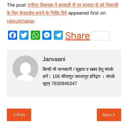
The post
रानीपुर विधायक ने बरसाती रौ पर बरसात से पूर्व निकासी
के लिए चेनलाईज बनाने के निर्देश दिये
appeared first on
rajputkhabar
.
F
T
W
M
T
Share
a
w
h
e
el
c
itt
at
s
e
Janvaani
e
er
s
s
gr
b
A
e
a
किसी भी जानकारी / सुझाव व खबर हेतु संपर्क
करें। 106 सीतापुर ज्वालापुर हरिद्वार । संपर्क
o
p
n
m
सूत्र 7830946347
o
p
g
k
er
Post
Prev
Next
navigation