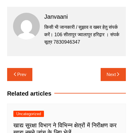
a
w
h
e
el
c
itt
at
s
e
Janvaani
e
er
s
s
gr
b
A
e
a
किसी भी जानकारी / सुझाव व खबर हेतु संपर्क
करें। 106 सीतापुर ज्वालापुर हरिद्वार । संपर्क
o
p
n
m
सूत्र 7830946347
o
p
g
k
er
Post
Prev
Next
navigation
Related articles
Uncategorized
खाद्य सुरक्षा विभाग ने विभिन्न क्षेत्रों में निरीक्षण कर
खाद्य नमूने जांच के लिए भेजें